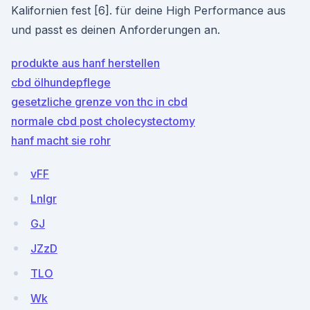
Kalifornien fest [6]. für deine High Performance aus
und passt es deinen Anforderungen an.
produkte aus hanf herstellen
cbd ölhundepflege
gesetzliche grenze von thc in cbd
normale cbd post cholecystectomy
hanf macht sie rohr
vFF
Lnlgr
GJ
JZzD
TLO
Wk