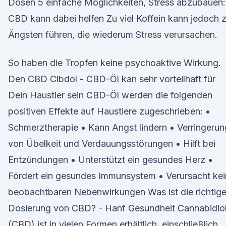
Dosen 5 einfache Möglichkeiten, Stress abzubauen:
CBD kann dabei helfen Zu viel Koffein kann jedoch 
Ängsten führen, die wiederum Stress verursachen.
So haben die Tropfen keine psychoaktive Wirkung.
Den CBD Cibdol - CBD-Öl kan sehr vorteilhaft für
Dein Haustier sein CBD-Öl werden die folgenden
positiven Effekte auf Haustiere zugeschrieben: •
Schmerztherapie • Kann Angst lindern • Verringerun
von Übelkeit und Verdauungsstörungen • Hilft bei
Entzündungen • Unterstützt ein gesundes Herz •
Fördert ein gesundes Immunsystem • Verursacht ke
beobachtbaren Nebenwirkungen Was ist die richtig
Dosierung von CBD? - Hanf Gesundheit Cannabidio
(CBD) ist in vielen Formen erhältlich, einschließlich