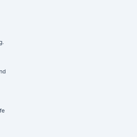
g.
ind
fe