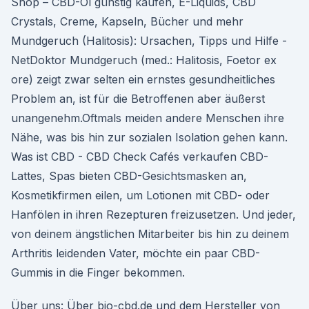
Shop – CBD-Öl günstig kaufen, E-Liquids, CBD
Crystals, Creme, Kapseln, Bücher und mehr
Mundgeruch (Halitosis): Ursachen, Tipps und Hilfe -
NetDoktor Mundgeruch (med.: Halitosis, Foetor ex
ore) zeigt zwar selten ein ernstes gesundheitliches
Problem an, ist für die Betroffenen aber äußerst
unangenehm.Oftmals meiden andere Menschen ihre
Nähe, was bis hin zur sozialen Isolation gehen kann.
Was ist CBD - CBD Check Cafés verkaufen CBD-
Lattes, Spas bieten CBD-Gesichtsmasken an,
Kosmetikfirmen eilen, um Lotionen mit CBD- oder
Hanfölen in ihren Rezepturen freizusetzen. Und jeder,
von deinem ängstlichen Mitarbeiter bis hin zu deinem
Arthritis leidenden Vater, möchte ein paar CBD-
Gummis in die Finger bekommen.
Über uns: Über bio-cbd.de und dem Hersteller von