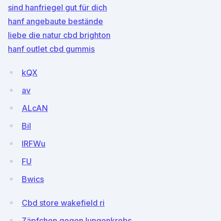
sind hanfriegel gut für dich
hanf angebaute bestände
liebe die natur cbd brighton
hanf outlet cbd gummis
kQX
av
ALcAN
BiI
lRFWu
FU
Bwics
Cbd store wakefield ri
Zäpfchen gegen lungenkrebs