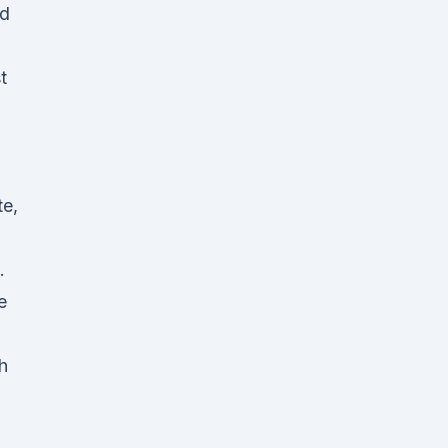
nd
t
te,
.
e
h