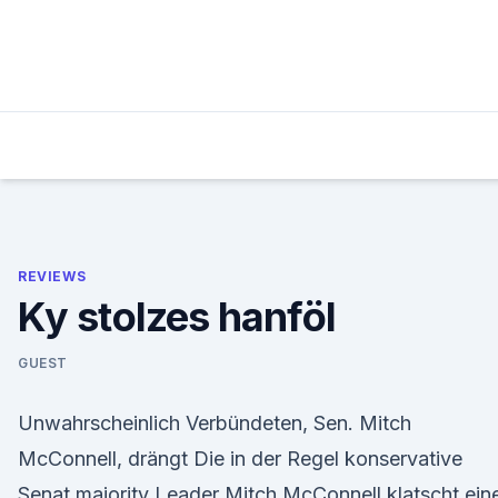
Skip
to
content
REVIEWS
Ky stolzes hanföl
GUEST
Unwahrscheinlich Verbündeten, Sen. Mitch
McConnell, drängt Die in der Regel konservative
Senat majority Leader Mitch McConnell klatscht ein