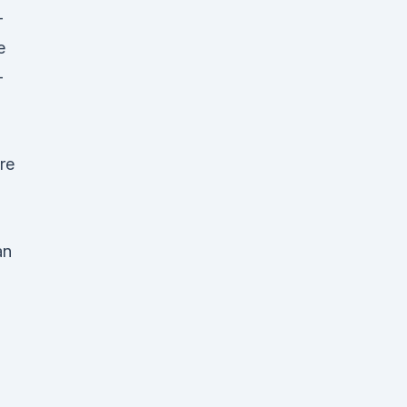
-
e
-
re
n
an